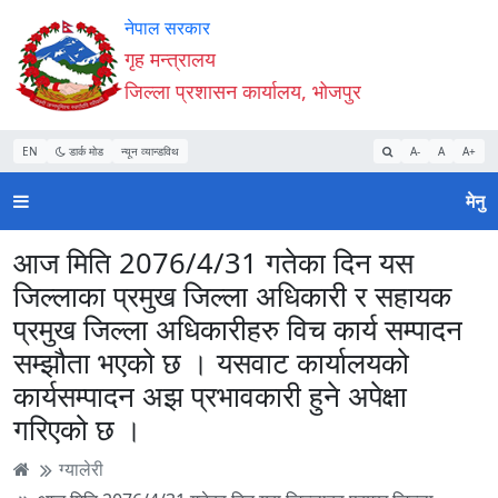
Accessibility
मुख्य
मुख्य
वेबसाइट
नेपाल सरकार
Mode
सामाग्री
नेभिगेसन
खोजमा
गृह मन्त्रालय
सुरु
पढ्नुहाेस्
पढ्नुहाेस्
जानुहोस्
जिल्ला प्रशासन कार्यालय, भोजपुर
गर्नुहोस्
EN
डार्क मोड
न्यून व्यान्डविथ
A-
A
A+
मेनु
आज मिति 2076/4/31 गतेका दिन यस
जिल्लाका प्रमुख जिल्ला अधिकारी र सहायक
प्रमुख जिल्ला अधिकारीहरु विच कार्य सम्पादन
सम्झौता भएको छ । यसवाट कार्यालयको
कार्यसम्पादन अझ प्रभावकारी हुने अपेक्षा
गरिएको छ ।
ग्यालेरी