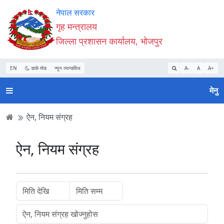
Accessibility
मुख्य
मुख्य
वेबसाइट
नेपाल सरकार
Mode
सामाग्री
नेभिगेसन
खोजमा
गृह मन्त्रालय
सुरु
पढ्नुहाेस्
पढ्नुहाेस्
जानुहोस्
जिल्ला प्रशासन कार्यालय, भोजपुर
गर्नुहोस्
EN
डार्क मोड
न्यून व्यान्डविथ
A-
A
A+
मेनु
ऐन, नियम संग्रह
ऐन, नियम संग्रह