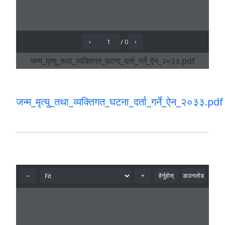
जन्म_मृत्यु_तथा_व्यक्तिगत_घटना_दर्ता_गर्ने_ऐन_२०३३.pdf