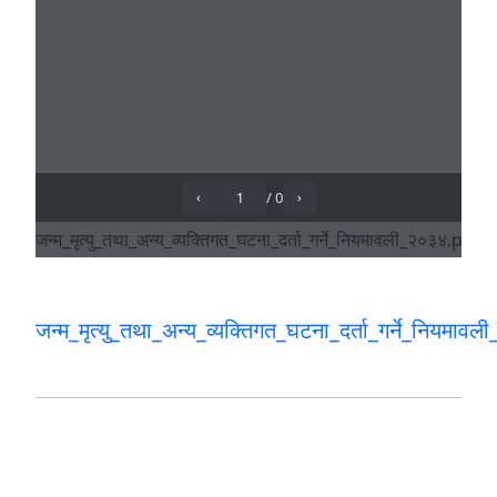
जन्म_मृत्यु_तथा_अन्य_व्यक्तिगत_घटना_दर्ता_गर्ने_नियमा