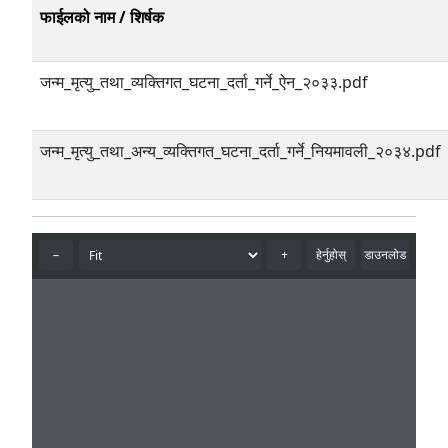
फाईलको नाम / शिर्षक
जन्म_मृत्यु_तथा_व्यक्तिगत_घटना_दर्ता_गर्ने_ऐन_२०३३.pdf
जन्म_मृत्यु_तथा_अन्य_व्यक्तिगत_घटना_दर्ता_गर्ने_नियमावली_२०३४.pdf