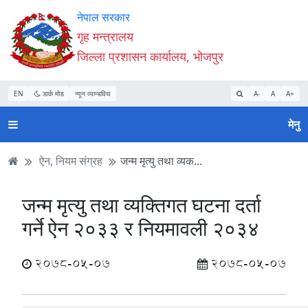
Accessibility
मुख्य
मुख्य
वेबसाइट
नेपाल सरकार
Mode
सामाग्री
नेभिगेसन
खोजमा
गृह मन्त्रालय
सुरु
पढ्नुहाेस्
पढ्नुहाेस्
जानुहोस्
जिल्ला प्रशासन कार्यालय, भोजपुर
गर्नुहोस्
EN
डार्क मोड
न्यून व्यान्डविथ
A-
A
A+
मेनु
ऐन, नियम संग्रह
जन्म मृत्यु तथा व्यक...
जन्म मृत्यु तथा व्यक्तिगत घटना दर्ता
गर्ने ऐन २०३३ र नियमावली २०३४
2078-05-07
2078-05-07