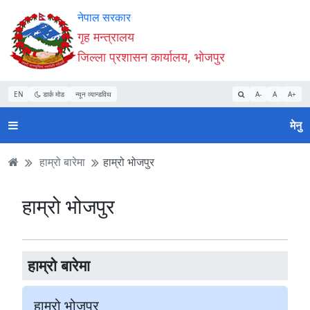
Accessibility
मुख्य
मुख्य
वेबसाइट
नेपाल सरकार
Mode
सामाग्री
नेभिगेसन
खोजमा
गृह मन्त्रालय
सुरु
पढ्नुहाेस्
पढ्नुहाेस्
जानुहोस्
जिल्ला प्रशासन कार्यालय, भोजपुर
गर्नुहोस्
EN
डार्क मोड
न्यून व्यान्डविथ
A-
A
A+
मेनु
हाम्रो बारेमा
हाम्रो भोजपुर
हाम्रो भोजपुर
हाम्रो बारेमा
हाम्रो भोजपुर