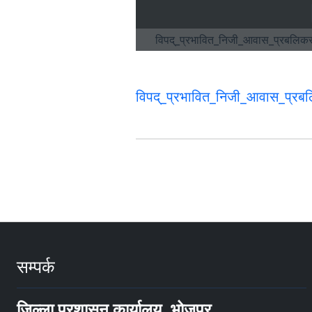
विपद्_प्रभावित_निजी_आवास_प्रबलि
सम्पर्क
जिल्ला प्रशासन कार्यालय, भोजपुर