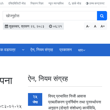
ish
एसिएबिलिटी मोड
स्क्रिन रिडर
न्यून व्यान्डविथ
डार्क मोड
उच्च कन्ट्रास्ट
वेबसाइटमा
सामग्री
खोज्नुहोस
शुक्रबार, श्रावण २२, २०८३
०६:२१
A-
A
A+
िक वडापत्र
ऐन, नियम संग्रह
प्रकाशन
थप
ापना
ऐन, नियम संग्रह
विपद् प्रभावित निजी आवास
25
प्रबलीकरण पुनर्निर्माण तथा पुनर्स्थापना
जेष्ठ
083-02-25
अनुदान (दोस्रो संशोधन) कार्यविधि,