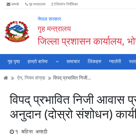
Accessibility
मुख्य
मुख्य
वेबसाइट
सम्पर्क
गृह मन्त्रालय
टेलिफोन निर्देशिका
Mode
सामाग्री
नेभिगेसन
खोजमा
सुरु
पढ्नुहाेस्
पढ्नुहाेस्
जानुहोस्
नेपाल सरकार
गर्नुहोस्
गृह मन्त्रालय
जिल्ला प्रशासन कार्यालय, भ
गृह पृष्ठ
हाम्रो बारेमा
समाचार
लिंकहरु
ग्यालेरी
स्ल
ऐन, नियम संग्रह
विपद् प्रभावित निजी...
विपद् प्रभावित निजी आवास प्रब
अनुदान (दोस्रो संशोधन) कार्
1 महिना अगाडी