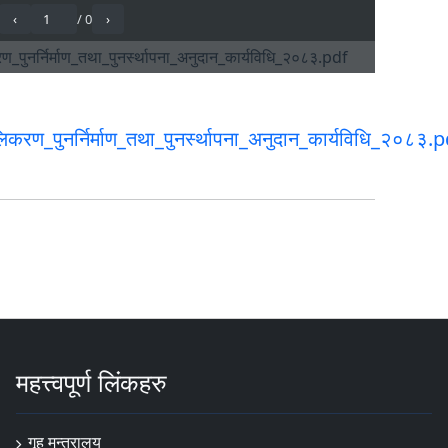
करण_पुनर्निर्माण_तथा_पुनर्स्थापना_अनुदान_कार्यविधि_२०८३.
महत्त्वपूर्ण लिंकहरु
गृह मन्त्रालय