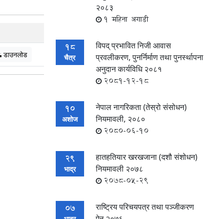
२०८३
1 महिना अगाडी
विपद् प्रभावित निजी आवास
18
डाउनलोड
प्रवलीकरण, पुनर्निर्माण तथा पुनर्स्थापना
चैत्र
अनुदान कार्यविधि २०८१
2081-12-18
नेपाल नागरिकता (तेस्रो संसोधन)
10
नियमावली, २०८०
अशोज
2080-06-10
हातहतियार खरखजाना (दशौ संशोधन)
29
नियमावली २०७८
भाद्र
2078-05-29
राष्ट्रिय परिचयपत्र तथा पञ्जीकरण
07
ऐन २०७६
भाद्र