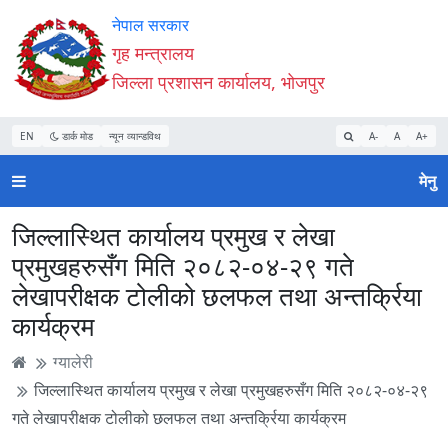
Accessibility
मुख्य
मुख्य
वेबसाइट
नेपाल सरकार
Mode
सामाग्री
नेभिगेसन
खोजमा
गृह मन्त्रालय
सुरु
पढ्नुहाेस्
पढ्नुहाेस्
जानुहोस्
जिल्ला प्रशासन कार्यालय, भोजपुर
गर्नुहोस्
EN
डार्क मोड
न्यून व्यान्डविथ
A-
A
A+
मेनु
जिल्लास्थित कार्यालय प्रमुख र लेखा
प्रमुखहरुसँग मिति २०८२-०४-२९ गते
लेखापरीक्षक टोलीको छलफल तथा अन्तर्क्रिया
कार्यक्रम
ग्यालेरी
जिल्लास्थित कार्यालय प्रमुख र लेखा प्रमुखहरुसँग मिति २०८२-०४-२९
गते लेखापरीक्षक टोलीको छलफल तथा अन्तर्क्रिया कार्यक्रम