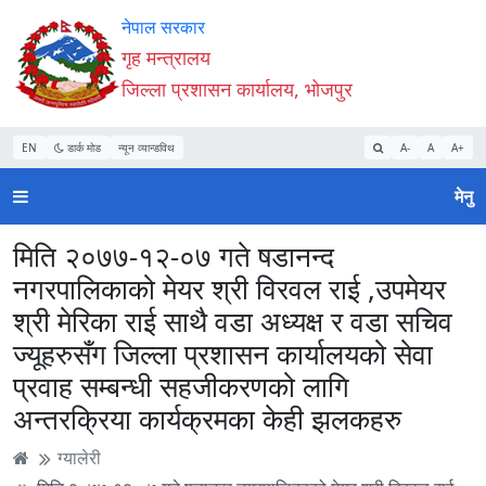
Accessibility
मुख्य
मुख्य
वेबसाइट
नेपाल सरकार
Mode
सामाग्री
नेभिगेसन
खोजमा
गृह मन्त्रालय
सुरु
पढ्नुहाेस्
पढ्नुहाेस्
जानुहोस्
जिल्ला प्रशासन कार्यालय, भोजपुर
गर्नुहोस्
EN
डार्क मोड
न्यून व्यान्डविथ
A-
A
A+
मेनु
मिति २०७७-१२-०७ गते षडानन्द
नगरपालिकाको मेयर श्री विरवल राई ,उपमेयर
श्री मेरिका राई साथै वडा अध्यक्ष र वडा सचिव
ज्यूहरुसँग जिल्ला प्रशासन कार्यालयको सेवा
प्रवाह सम्बन्धी सहजीकरणको लागि
अन्तरक्रिया कार्यक्रमका केही झलकहरु
ग्यालेरी