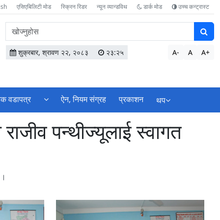
ish
एसिएबिलिटी मोड
स्क्रिन रिडर
न्यून व्यान्डविथ
डार्क मोड
उच्च कन्ट्रास्ट
वेबसाइटमा
सामग्री
खोज्नुहोस
शुक्रबार, श्रावण २२, २०८३
२३:२५
A-
A
A+
िक वडापत्र
ऐन, नियम संग्रह
प्रकाशन
थप
ाजीव पन्थीज्यूलाई स्वागत
 ।