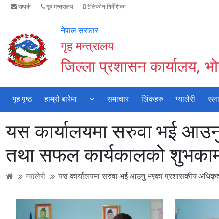
Accessibility
मुख्य
मुख्य
वेबसाइट
सम्पर्क
गृह मन्त्रालय
टेलिफोन निर्देशिका
Mode
सामाग्री
नेभिगेसन
खोजमा
सुरु
पढ्नुहाेस्
पढ्नुहाेस्
जानुहोस्
नेपाल सरकार
गर्नुहोस्
गृह मन्त्रालय
जिल्ला प्रशासन कार्यालय, भ
गृह पृष्ठ
हाम्रो बारेमा
समाचार
लिंकहरु
ग्यालेरी
स्ल
यस कार्यालयमा सरुवा भई आउनु
तथा सफल कार्यकालको शुभकामन
ग्यालेरी
यस कार्यालयमा सरुवा भई आउनु भएका प्रशासकीय अधिकृत श