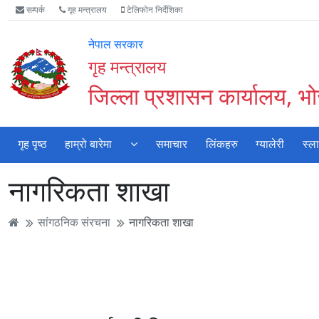
Accessibility
मुख्य
मुख्य
वेबसाइट
सम्पर्क
गृह मन्त्रालय
टेलिफोन निर्देशिका
Mode
सामाग्री
नेभिगेसन
खोजमा
सुरु
पढ्नुहाेस्
पढ्नुहाेस्
जानुहोस्
नेपाल सरकार
गर्नुहोस्
गृह मन्त्रालय
जिल्ला प्रशासन कार्यालय, भ
गृह पृष्ठ
हाम्रो बारेमा
समाचार
लिंकहरु
ग्यालेरी
स्ल
नागरिकता शाखा
सांगठनिक संरचना
नागरिकता शाखा