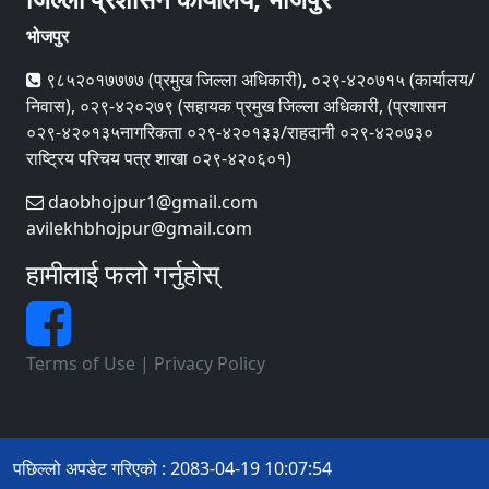
भोजपुर
९८५२०१७७७७ (प्रमुख जिल्ला अधिकारी), ०२९-४२०७१५ (कार्यालय/
निवास), ०२९-४२०२७९ (सहायक प्रमुख जिल्ला अधिकारी, (प्रशासन
०२९-४२०१३५नागरिकता ०२९-४२०१३३/राहदानी ०२९-४२०७३०
राष्ट्रिय परिचय पत्र शाखा ०२९-४२०६०१)
daobhojpur1@gmail.com
avilekhbhojpur@gmail.com
हामीलाई फलो गर्नुहोस्
Terms of Use
|
Privacy Policy
पछिल्लो अपडेट गरिएको : 2083-04-19 10:07:54