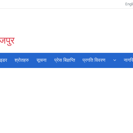
Engl
ोजपुर
ाइडर
श्रोतहरु
सूचना
प्रेस बिज्ञप्ति
प्रगति विवरण
नागर