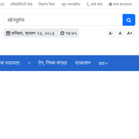
ish
एसिएबिलिटी मोड
स्क्रिन रिडर
न्यून व्यान्डविथ
डार्क मोड
उच्च कन्ट्रास्ट
वेबसाइटमा
सामग्री
खोज्नुहोस
शनिबार, श्रावण २३, २०८३
१७:४५
A-
A
A+
िक वडापत्र
ऐन, नियम संग्रह
प्रकाशन
थप