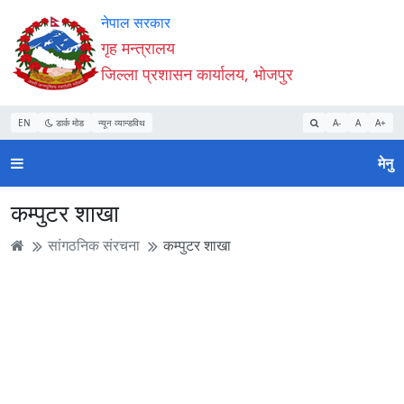
Accessibility
मुख्य
मुख्य
वेबसाइट
नेपाल सरकार
Mode
सामाग्री
नेभिगेसन
खोजमा
गृह मन्त्रालय
सुरु
पढ्नुहाेस्
पढ्नुहाेस्
जानुहोस्
जिल्ला प्रशासन कार्यालय, भोजपुर
गर्नुहोस्
EN
डार्क मोड
न्यून व्यान्डविथ
A-
A
A+
मेनु
कम्पुटर शाखा
सांगठनिक संरचना
कम्पुटर शाखा