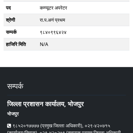
पद
कम्प्यूटर अपरेटर
श्रेणी
रा.प.अनं प्रथम
सम्पर्क
९८४०९९६४२४
हाजिरि मिति
N/A
सम्पर्क
जिल्ला प्रशासन कार्यालय, भोजपुर
भोजपुर
९८५२०१७७७७ (प्रमुख जिल्ला अधिकारी), ०२९-४२०७१५
(कार्यालय/निवास), ०२९-४२०२७९ (सहायक प्रमुख जिल्ला अधिकारी,