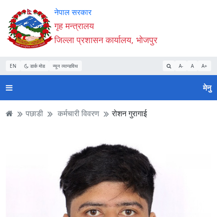
Accessibility
मुख्य
मुख्य
वेबसाइट
नेपाल सरकार
Mode
सामाग्री
नेभिगेसन
खोजमा
गृह मन्त्रालय
सुरु
पढ्नुहाेस्
पढ्नुहाेस्
जानुहोस्
जिल्ला प्रशासन कार्यालय, भोजपुर
गर्नुहोस्
EN
डार्क मोड
न्यून व्यान्डविथ
A-
A
A+
मेनु
पछाडी
कर्मचारी विवरण
रोशन गुरागाई