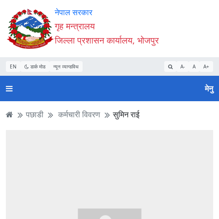
Accessibility
मुख्य
मुख्य
वेबसाइट
नेपाल सरकार
Mode
सामाग्री
नेभिगेसन
खोजमा
गृह मन्त्रालय
सुरु
पढ्नुहाेस्
पढ्नुहाेस्
जानुहोस्
जिल्ला प्रशासन कार्यालय, भोजपुर
गर्नुहोस्
EN
डार्क मोड
न्यून व्यान्डविथ
A-
A
A+
मेनु
पछाडी
कर्मचारी विवरण
सुमिन राई