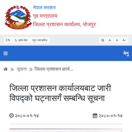
Accessibility
मुख्य
मुख्य
वेबसाइट
नेपाल सरकार
Mode
सामाग्री
नेभिगेसन
खोजमा
गृह मन्त्रालय
सुरु
पढ्नुहाेस्
पढ्नुहाेस्
जानुहोस्
जिल्ला प्रशासन कार्यालय, भोजपुर
गर्नुहोस्
EN
डार्क मोड
न्यून व्यान्डविथ
A-
A
A+
मेनु
सूचना
जिल्ला प्रशासन कार्य...
जिल्ला प्रशासन कार्यालयबाट जारी
विपद्को घट्नासगँ सम्बन्धि सूचना
२०८०-०१-१४
२०८०-०१-१४