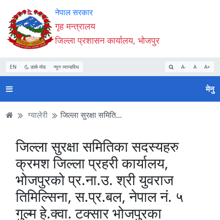
Accessibility
मुख्य
मुख्य
वेबसाइट
नेपाल सरकार
Mode
सामाग्री
नेभिगेसन
खोजमा
गृह मन्त्रालय
सुरु
पढ्नुहाेस्
पढ्नुहाेस्
जानुहोस्
जिल्ला प्रशासन कार्यालय, भोजपुर
गर्नुहोस्
EN
डार्क मोड
न्यून व्यान्डविथ
A-
A
A+
मेनु
ग्यालेरी
जिल्ला सुरक्षा समिति...
जिल्ला सुरक्षा समितिका सदस्यहरु
क्रमश जिल्ला प्रहरी कार्यालय,
भोजपुरको प्र.ना.उ. श्री युवराज
तिमिल्सिना, स.प्र.बल, नेपाल नं. ५
गुल्म हे.क्वा. टक्सार भोजपुरका