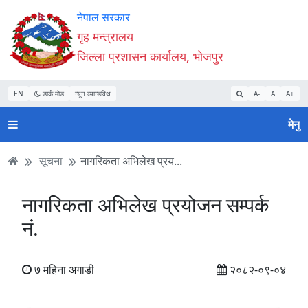
Accessibility
मुख्य
मुख्य
वेबसाइट
नेपाल सरकार
Mode
सामाग्री
नेभिगेसन
खोजमा
गृह मन्त्रालय
सुरु
पढ्नुहाेस्
पढ्नुहाेस्
जानुहोस्
जिल्ला प्रशासन कार्यालय, भोजपुर
गर्नुहोस्
EN
डार्क मोड
न्यून व्यान्डविथ
A-
A
A+
मेनु
सूचना
नागरिकता अभिलेख प्रय...
नागरिकता अभिलेख प्रयोजन सम्पर्क
नं.
७ महिना अगाडी
२०८२-०९-०४