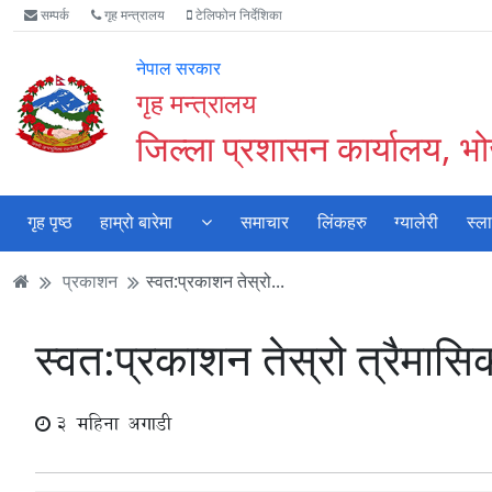
Accessibility
मुख्य
मुख्य
वेबसाइट
सम्पर्क
गृह मन्त्रालय
टेलिफोन निर्देशिका
Mode
सामाग्री
नेभिगेसन
खोजमा
सुरु
पढ्नुहाेस्
पढ्नुहाेस्
जानुहोस्
नेपाल सरकार
गर्नुहोस्
गृह मन्त्रालय
जिल्ला प्रशासन कार्यालय, भ
गृह पृष्ठ
हाम्रो बारेमा
समाचार
लिंकहरु
ग्यालेरी
स्ल
प्रकाशन
स्वत:प्रकाशन तेस्रो...
स्वत:प्रकाशन तेस्रो त्रैमासि
3 महिना अगाडी