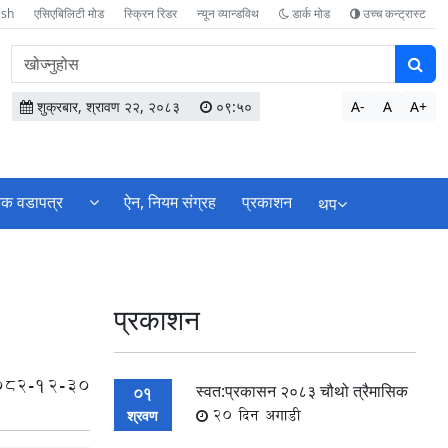
ish
एसिएबिलिटी मोड
स्क्रिन रिडर
न्यून व्यान्डविथ
डार्क मोड
उच्च कन्ट्रास्ट
वेबसाइटमा
सामग्री
खोज्नुहोस
शुक्रबार, श्रावण २२, २०८३
०९:५०
A-
A
A+
िक वडापत्र
ऐन, नियम संग्रह
प्रकाशन
थप
प्रकाशन
082-12-30
स्वत:प्रकासन २०८३ चौथो त्रैमासिक
01
20 दिन अगाडी
श्रवण