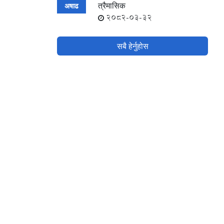
त्रैमासिक
अषाढ
2082-03-32
सबै हेर्नुहोस