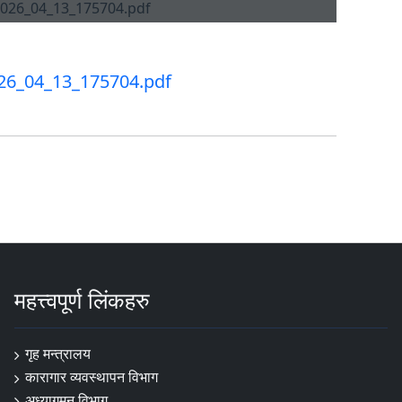
26_04_13_175704.pdf
महत्त्वपूर्ण लिंकहरु
गृह मन्त्रालय
कारागार व्यवस्थापन विभाग
अध्यागमन विभाग