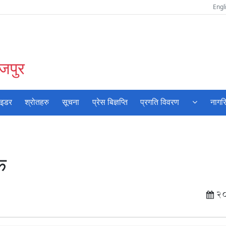
Engl
ोजपुर
ाइडर
श्रोतहरु
सूचना
प्रेस बिज्ञप्ति
प्रगति विवरण
नागर
क
2