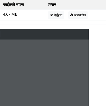
फाईलको साइज
एक्सन
4.67 MB
हेर्नुहोस
डाउनलोड