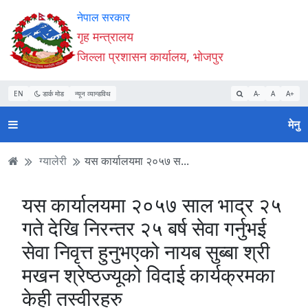
Accessibility
मुख्य
मुख्य
वेबसाइट
नेपाल सरकार
Mode
सामाग्री
नेभिगेसन
खोजमा
गृह मन्त्रालय
सुरु
पढ्नुहाेस्
पढ्नुहाेस्
जानुहोस्
जिल्ला प्रशासन कार्यालय, भोजपुर
गर्नुहोस्
EN
डार्क मोड
न्यून व्यान्डविथ
A-
A
A+
मेनु
ग्यालेरी
यस कार्यालयमा २०५७ स...
यस कार्यालयमा २०५७ साल भाद्र २५
गते देखि निरन्तर २५ बर्ष सेवा गर्नुभई
सेवा निवृत्त हुनुभएको नायब सुब्बा श्री
मखन श्रेष्ठज्यूको विदाई कार्यक्रमका
केही तस्वीरहरु