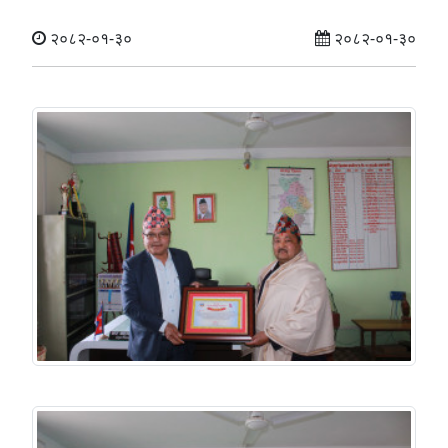
२०८२-०१-३०
२०८२-०१-३०