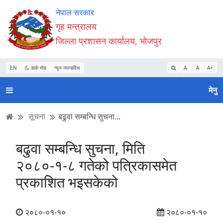
Accessibility
मुख्य
मुख्य
वेबसाइट
नेपाल सरकार
Mode
सामाग्री
नेभिगेसन
खोजमा
गृह मन्त्रालय
सुरु
पढ्नुहाेस्
पढ्नुहाेस्
जानुहोस्
जिल्ला प्रशासन कार्यालय, भोजपुर
गर्नुहोस्
EN
डार्क मोड
न्यून व्यान्डविथ
A-
A
A+
मेनु
सूचना
बढुवा सम्बन्धि सुचना...
बढुवा सम्बन्धि सुचना, मिति
२०८०-१-८ गतेको पत्रिकासमेत
प्रकाशित भइसकेको
२०८०-०१-१०
२०८०-०१-१०