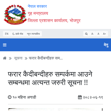
Accessibility
मुख्य
मुख्य
वेबसाइट
नेपाल सरकार
Mode
सामाग्री
नेभिगेसन
खोजमा
गृह मन्त्रालय
सुरु
पढ्नुहाेस्
पढ्नुहाेस्
जानुहोस्
जिल्ला प्रशासन कार्यालय, भोजपुर
गर्नुहोस्
EN
डार्क मोड
न्यून व्यान्डविथ
A-
A
A+
मेनु
सूचना
फरार कैदीबन्दीहरु सम...
फरार कैदीबन्दीहरु सम्पर्कमा आउने
सम्बन्धमा अत्यन्त जरुरी सूचना !!
१० महिना अगाडी
२०८२-०६-१९