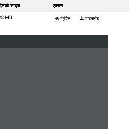
ईलको साइज
एक्सन
28 MB
हेर्नुहोस
डाउनलोड