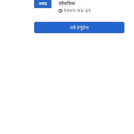
त्रैमासिक
अषाढ
2082-03-32
सबै हेर्नुहोस