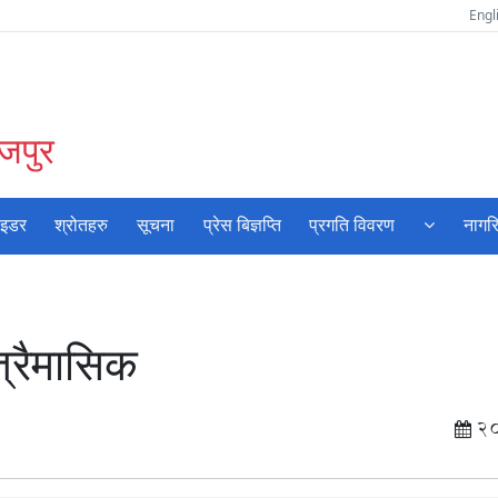
Engl
ोजपुर
ाइडर
श्रोतहरु
सूचना
प्रेस बिज्ञप्ति
प्रगति विवरण
नागर
्रैमासिक
2