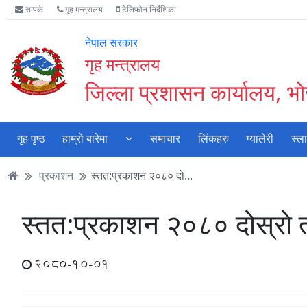
Accessibility
मुख्य
मुख्य
वेबसाइट
सम्पर्क
गृह मन्त्रालय
टेलिफोन निर्देशिका
Mode
सामाग्री
नेभिगेसन
खोजमा
सुरु
पढ्नुहाेस्
पढ्नुहाेस्
जानुहोस्
नेपाल सरकार
गर्नुहोस्
गृह मन्त्रालय
जिल्ला प्रशासन कार्यालय, भ
गृह पृष्ठ
हाम्रो बारेमा
समाचार
लिंकहरु
ग्यालेरी
स्ल
प्रकाशन
स्तत:प्रकाशन २०८० दो...
स्तत:प्रकाशन २०८० दोस्रो त
2080-10-01