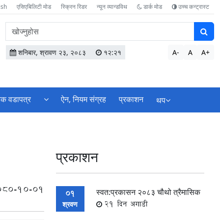
ish
एसिएबिलिटी मोड
स्क्रिन रिडर
न्यून व्यान्डविथ
डार्क मोड
उच्च कन्ट्रास्ट
वेबसाइटमा
सामग्री
खोज्नुहोस
शनिबार, श्रावण २३, २०८३
१२:२१
A-
A
A+
िक वडापत्र
ऐन, नियम संग्रह
प्रकाशन
थप
प्रकाशन
080-10-01
स्वत:प्रकासन २०८३ चौथो त्रैमासिक
01
21 दिन अगाडी
श्रवण